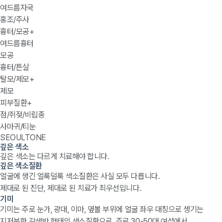
여드름자국
홍조/주사
흉터/모공
+
여드름흉터
모공
흉터/튼살
탈모/제모
+
제모
피부질환
+
점/쥐젖/비립종
사마귀/티눈
SEOULTONE
깊은 색소
깊은 색소는 다르게 치료해야 합니다.
깊은 색소질환
얼굴에 생긴 얼룩덜룩 색소질환은 사실 모두 다릅니다.
제대로 된 진단, 제대로 된 치료가 최우선입니다.
기미
기미는 주로 눈가, 광대, 이마, 옆볼 부위에 얼굴 좌우 대칭으로 생기는
지저분한 갈색반 형태의 색소질환으로, 주로 30-50대 여성에서