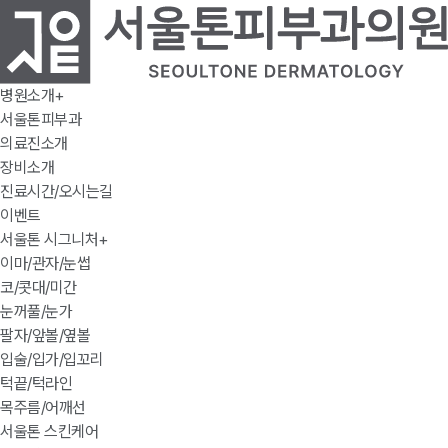
병원소개
+
서울톤피부과
의료진소개
장비소개
진료시간/오시는길
이벤트
서울톤 시그니처
+
이마/관자/눈썹
코/콧대/미간
눈꺼풀/눈가
팔자/앞볼/옆볼
입술/입가/입꼬리
턱끝/턱라인
목주름/어깨선
서울톤 스킨케어