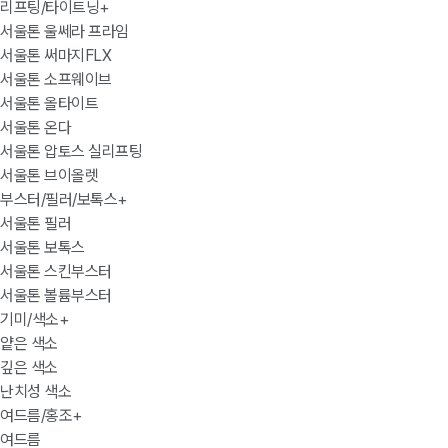
리프팅/타이트닝
+
서울톤 울쎄라 프라임
서울톤 써마지FLX
서울톤 소프웨이브
서울톤 올타이트
서울톤 온다
서울톤 압토스 실리프팅
서울톤 브이올렛
부스터/필러/보톡스
+
서울톤 필러
서울톤 보톡스
서울톤 스킨부스터
서울톤 볼륨부스터
기미/색소
+
얕은 색소
깊은 색소
난치성 색소
여드름/홍조
+
여드름