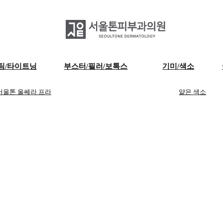
팅/타이트닝
부스터/필러/보톡스
기미/색소
서울톤 울쎄라 프라
얕은 색소
서울톤 필러
임
서울톤 보톡스
서울톤 써마지FLX
깊은 색소
서울톤 스킨부스
서울톤 소프웨이브
난치성 색
터
소