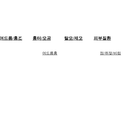
여드름/홍조
흉터/모공
탈모/제모
피부질환
여드름흉
점/쥐젖/비립
여드름
제모
터
종
여드름자
모공
사마귀/티눈
국
흉터/튼살
홍조/주사