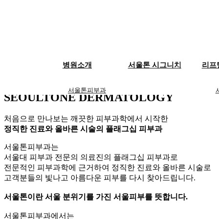
SEOULTONE
병원 소개
병원소개
서울톤 시그니처
리프
서울톤피부과
서울톤피부과
SEOULTONE DERMATOLOGY
이마/관자/눈썹
의료진소개
처음으로 만나보는 깨끗한 피부과학에서 시작한
정직한 진료와 올바른 시술의 플래그십 피부과
장비소개
서울톤피부과는
서울대 피부과 전문의 의료진의 플래그십 피부과로
코/콧대/미간
진료시간/오시는
전문적인 피부과학에 근거하여 정직한 진료와 올바른 시술로
고객분들의 빛나고 아름다운 피부를 다시 찾아드립니다.
길
서울톤이란 서울 분위기를 가진 서울피부를 뜻합니다.
눈꺼풀/눈가
서울톤피부과에서는
이벤트