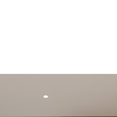
서울톤 볼륨부스
서울톤 올타이트
터
서울톤 온다
서울톤 압토스 실리
프팅
서울톤 브이올렛