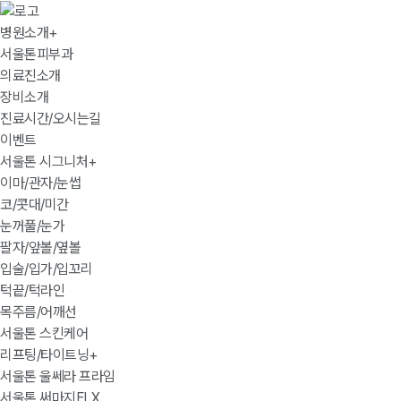
병원소개
+
서울톤피부과
의료진소개
장비소개
진료시간/오시는길
이벤트
서울톤 시그니처
+
이마/관자/눈썹
코/콧대/미간
눈꺼풀/눈가
팔자/앞볼/옆볼
입술/입가/입꼬리
턱끝/턱라인
목주름/어깨선
서울톤 스킨케어
리프팅/타이트닝
+
서울톤 울쎄라 프라임
서울톤 써마지FLX