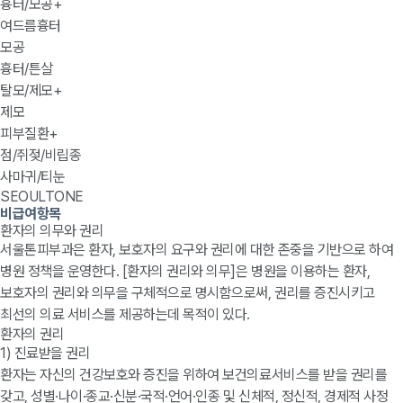
흉터/모공
+
여드름흉터
모공
흉터/튼살
탈모/제모
+
제모
피부질환
+
점/쥐젖/비립종
사마귀/티눈
SEOULTONE
비급여항목
환자의 의무와 권리
서울톤피부과은 환자, 보호자의 요구와 권리에 대한 존중을 기반으로 하여
병원 정책을 운영한다. [환자의 권리와 의무]은 병원을 이용하는 환자,
보호자의 권리와 의무을 구체적으로 명시함으로써, 권리를 증진시키고
최선의 의료 서비스를 제공하는데 목적이 있다.
환자의 권리
1) 진료받을 권리
환자는 자신의 건강보호와 증진을 위하여 보건의료서비스를 받을 권리를
갖고, 성별·나이·종교·신분·국적·언어·인종 및 신체적, 정신적, 경제적 사정