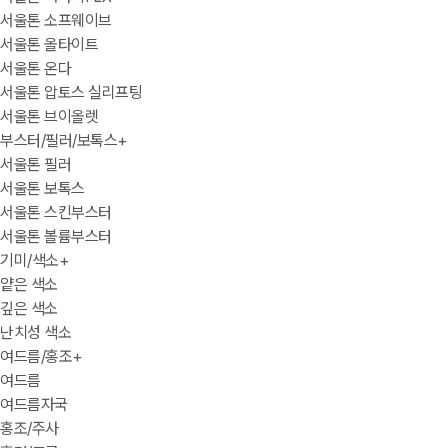
서울톤 소프웨이브
서울톤 올타이트
서울톤 온다
서울톤 압토스 실리프팅
서울톤 브이올렛
부스터/필러/보톡스
+
서울톤 필러
서울톤 보톡스
서울톤 스킨부스터
서울톤 볼륨부스터
기미/색소
+
얕은 색소
깊은 색소
난치성 색소
여드름/홍조
+
여드름
여드름자국
홍조/주사